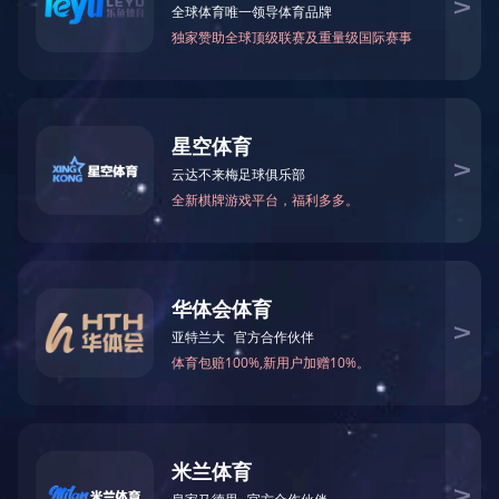
所有新闻
新闻资讯
选聘
07
开云体育
开云体育-开云(中国)一站式服务
2026-05
官方网站 动态
思行守
12
离职公告
2026-02
年度
31