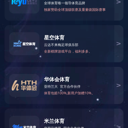
服务特色
售后服务
-- 为客户提供全方位的服务
-- 物流与商务（金融）全
服务特色
-- 一支稳定的专业化经营队伍
-- 银企良性合作，经过多年
-- 积累了丰富的客户资源，
开云体育-开云(中国)一站
产品提供了良好的售前和售后
1、技术咨询服务：