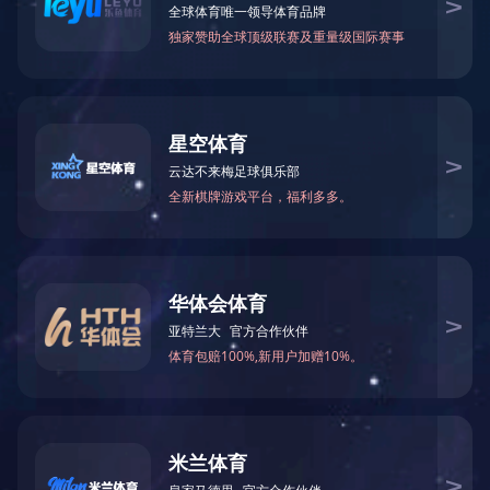
进口业务
主营业务
进口业务
投标业务
离岸与转口业务
耗材配送平台业务
出口业务