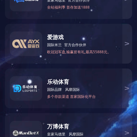
免税代理业务
走进开云体育-开云(中国)
主营业务
企业荣誉
·
进口业务
·
企业资质
一站式服务官方网站
·
投标业务
·
公司简介