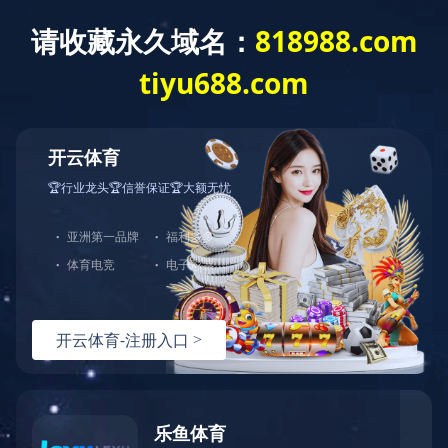
开云体育
开云体育-开云(中国)一
走进开云体育-开云(中
企业荣誉
站式服务官方网站
国)一站式服务官方网站