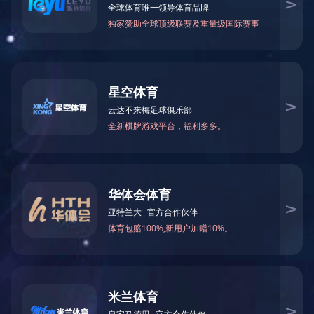
企业荣誉
企业荣誉
企业荣誉