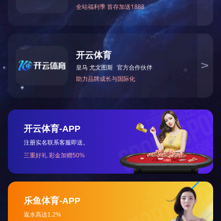
4. 项目团队配置及负责人简历
5. 服务方案、工作流程、时间保
6. 报价函（按含税固定总价报价
7. 无违法违规、无利益冲突、保
六、评审办法
本次比选采用
综合评审法
，由
七、其他说明
1. 本项目报价为招标代理服务
费用。
2. 本次比选解释权归开云体育-开
3. 中选单位不得再转委托，须按
4. 比选过程全程接受公司纪检
/
5. 附件：综合评审表、法定代
公告附件
1-3
：综合评分表、法
链接: //pan.baidu.com/s/1H4
上一条：
思行守界 进取有为丨