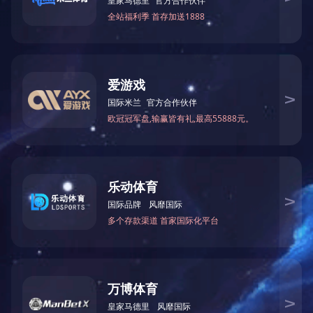
1. 具有独立承担民事责任的能
2. 具备招标代理服务经营范围与
3. 近
3
年内在经营活动中没有重
拟）。
4. 项目负责人须具备
招标代理项
5. 本项目
不接受联合体
参选，不
三、比选范围及服务要求
1. 严格按照国家及广东省国资
2. 负责在规定平台发布公告、
3. 评标委员会组建符合规定。
4. 全程做好资料留存、录音录
5. 高效推进，确保在规定时间
四、比选申请文件递交
1.
递交截止时间
：
2026
年
5
月
14
日
2.
递交方式
：以邮件方式递交，
(中国)一站式服务官方网站 
3.
联系人及电话
：林洁红
/
020-8
4. 申请文件须完整提交，逾期
五、比选申请文件内容（自拟
1. 营业执照复印件（加盖公章）
2. 法定代表人身份证明及授权委
3. 相关资质、业绩证明（近
3
年